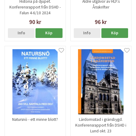
Historia på djupet.
Äldre utgåvor av HLF:s
Konferensrapport från DSHD -
Årsskrifter
Falun 4-6/10 2024
90 kr
96 kr
Info
Köp
Info
Köp
Natursnö - ett minne blott?
Lärdomsstad i gränsbygd.
Konferensrapport från DSHD i
Lund okt. 23