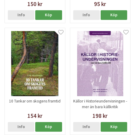
150 kr
95 kr
Info
Köp
Info
Köp
10 Tankar om skogens framtid
Källor i Historieundervisningen -
mer än bara källkritik
154 kr
198 kr
Info
Köp
Info
Köp