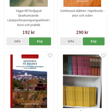
Vägar till fördjupat
Svinhuvud-släkten i Aspeboda -
lärarkunnande.
anor och öden
Lärarprofessionsperspektivet i
teori och praktik
192 kr
290 kr
Info
Köp
Info
Köp