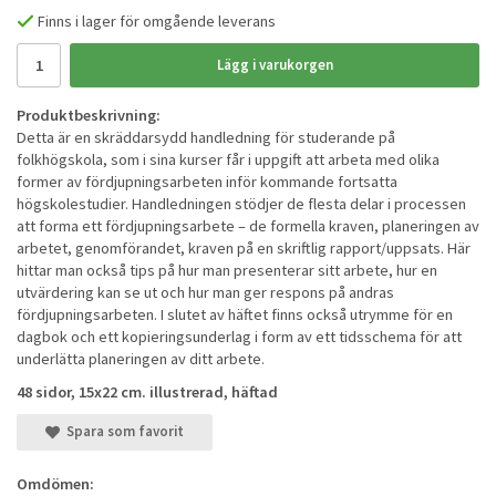
Finns i lager för omgående leverans
Lägg i varukorgen
Produktbeskrivning:
Detta är en skräddarsydd handledning för studerande på
folkhögskola, som i sina kurser får i uppgift att arbeta med olika
former av fördjupningsarbeten inför kommande fortsatta
högskolestudier. Handledningen stödjer de flesta delar i processen
att forma ett fördjupningsarbete – de formella kraven, planeringen av
arbetet, genomförandet, kraven på en skriftlig rapport/uppsats. Här
hittar man också tips på hur man presenterar sitt arbete, hur en
utvärdering kan se ut och hur man ger respons på andras
fördjupningsarbeten. I slutet av häftet finns också utrymme för en
dagbok och ett kopieringsunderlag i form av ett tidsschema för att
underlätta planeringen av ditt arbete.
48 sidor, 15x22 cm. illustrerad, häftad
Spara som favorit
Omdömen: